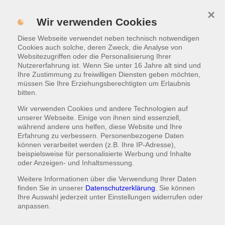
×
MENÜ
Wir verwenden Cookies
Diese Webseite verwendet neben technisch notwendigen
ONLINE BESTELLEN
Cookies auch solche, deren Zweck, die Analyse von
Websitezugriffen oder die Personalisierung Ihrer
Nutzererfahrung ist. Wenn Sie unter 16 Jahre alt sind und
Hinweise zur Datenschutzerklärung
Ihre Zustimmung zu freiwilligen Diensten geben möchten,
müssen Sie Ihre Erziehungsberechtigten um Erlaubnis
bitten.
Bitte Postleitzahl eingeben
Wir verwenden Cookies und andere Technologien auf
unserer Webseite. Einige von ihnen sind essenziell,
während andere uns helfen, diese Website und Ihre
Erfahrung zu verbessern. Personenbezogene Daten
können verarbeitet werden (z.B. Ihre IP-Adresse),
beispielsweise für personalisierte Werbung und Inhalte
ONLINE BESTELLEN
oder Anzeigen- und Inhaltsmessung.
Weitere Informationen über die Verwendung Ihrer Daten
oder
finden Sie in unserer
Datenschutzerklärung
. Sie können
Ihre Auswahl jederzeit unter
Einstellungen
widerrufen oder
ESSEN SELBST ABHOLEN
anpassen.