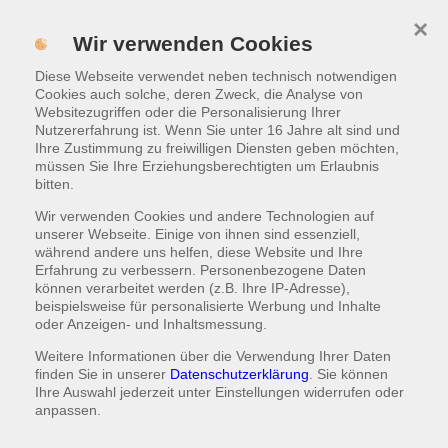
×
MENÜ
Wir verwenden Cookies
Diese Webseite verwendet neben technisch notwendigen
WARENKORB
|
1,00 €
Cookies auch solche, deren Zweck, die Analyse von
Websitezugriffen oder die Personalisierung Ihrer
Nutzererfahrung ist. Wenn Sie unter 16 Jahre alt sind und
Mittagsangebot
Ihre Zustimmung zu freiwilligen Diensten geben möchten,
müssen Sie Ihre Erziehungsberechtigten um Erlaubnis
Montag bis Freitag 11:00 bis 14:00 Uhr (außer an
bitten.
Feiertagen)
Wir verwenden Cookies und andere Technologien auf
unserer Webseite. Einige von ihnen sind essenziell,
während andere uns helfen, diese Website und Ihre
Erfahrung zu verbessern. Personenbezogene Daten
Mittagsangebot - Das Orientalische
können verarbeitet werden (z.B. Ihre IP-Adresse),
beispielsweise für personalisierte Werbung und Inhalte
1 Indisches Hühnerfleischgericht mit Reis oder Pizzabrot
oder Anzeigen- und Inhaltsmessung.
Weitere Informationen über die Verwendung Ihrer Daten
8,50 €
finden Sie in unserer
Datenschutzerklärung
. Sie können
Ihre Auswahl jederzeit unter
Einstellungen
widerrufen oder
anpassen.