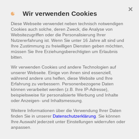
×
MENÜ
Wir verwenden Cookies
Diese Webseite verwendet neben technisch notwendigen
WARENKORB
|
1,00 €
Cookies auch solche, deren Zweck, die Analyse von
Websitezugriffen oder die Personalisierung Ihrer
Nutzererfahrung ist. Wenn Sie unter 16 Jahre alt sind und
XXL Burger
Ihre Zustimmung zu freiwilligen Diensten geben möchten,
müssen Sie Ihre Erziehungsberechtigten um Erlaubnis
ALLE GERICHTE 100% HALAL
bitten.
Wir verwenden Cookies und andere Technologien auf
mit Beilage nach Wahl
unserer Webseite. Einige von ihnen sind essenziell,
während andere uns helfen, diese Website und Ihre
Erfahrung zu verbessern. Personenbezogene Daten
können verarbeitet werden (z.B. Ihre IP-Adresse),
Hamburger
beispielsweise für personalisierte Werbung und Inhalte
oder Anzeigen- und Inhaltsmessung.
ca 180g Rindfleisch, Burgersoße, Tomate, saure Gurken,
Weitere Informationen über die Verwendung Ihrer Daten
Zwiebeln, Salat, Ketchup, Mayonnaise
finden Sie in unserer
Datenschutzerklärung
. Sie können
Ihre Auswahl jederzeit unter
Einstellungen
widerrufen oder
XXL
anpassen.
12,00 €